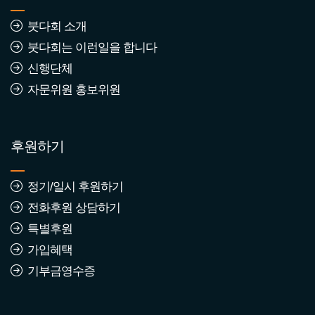
붓다회 소개
2570년 1월 붓다회 동참자
붓다회는 이런일을 합니다
조회수 : 231
신행단체
자문위원 홍보위원
2569년 7월 붓다회 동참자
조회수 : 632
후원하기
정기/일시 후원하기
2569년 2월 붓다회 가입동
전화후원 상담하기
참자
특별후원
조회수 : 806
가입혜택
기부금영수증
2569년 1월 붓다회 가입동
참자
조회수 : 654