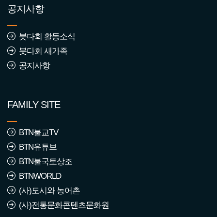
공지사항
2568년 2월 붓다회 가입동
붓다회 활동소식
참자
붓다회 새가족
조회수 : 2344
공지사항
2568년 1월 붓다회 가입동
참자
FAMILY SITE
조회수 : 1437
2567년 12월 붓다회 가입
BTN불교TV
동참자
BTN유튜브
조회수 : 1404
BTN불국토상조
BTNWORLD
2567년 11월 붓다회 가입
(사)도시와 농어촌
동참자
(사)전통문화콘텐츠문화원
조회수 : 1350