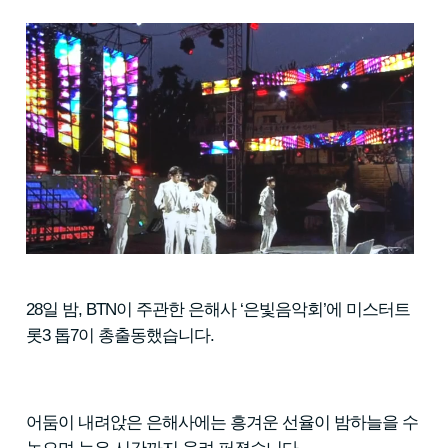
28일 밤, BTN이 주관한 은해사 ‘은빛음악회’에
미스터트
롯3
톱7이 총출동했습니다.
어둠이 내려앉은 은해사에는 흥겨운 선율이 밤하늘을 수