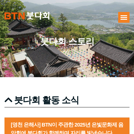
붓다회 스토리
붓다회 활동 소식
[영천 은해사] BTN이 주관한 2025년 은빛문화제 음
악회에 붓다회가 함께하며 자리를 빛냈습니다.